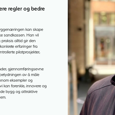
ere regler og bedre
n byggenæringen kan skape
ke sandkassen. Han vil
praksis alltid gir den
onkrete erfaringer fra
rollerte pilotprosjekter,
nader, gjennomføringsevne
am betydningen av å måle
jennom eksempler og
vi kan forenkle, innovere og
gode bygg og attraktive
dem.