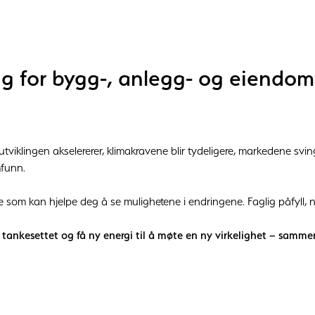
ng for bygg-, anlegg- og eiendo
tviklingen akselererer, klimakravene blir tydeligere, markedene svi
mfunn.
om kan hjelpe deg å se mulighetene i endringene. Faglig påfyll, 
e tankesettet og få ny energi til å møte en ny virkelighet – samm