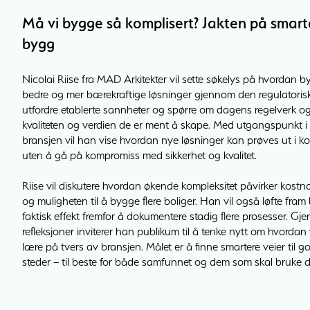
Må vi bygge så komplisert? Jakten på smart
bygg
Nicolai Riise fra MAD Arkitekter vil sette søkelys på hvorda
bedre og mer bærekraftige løsninger gjennom den regulatoris
utfordre etablerte sannheter og spørre om dagens regelverk og 
kvaliteten og verdien de er ment å skape. Med utgangspunkt i k
bransjen vil han vise hvordan nye løsninger kan prøves ut i kont
uten å gå på kompromiss med sikkerhet og kvalitet.
Riise vil diskutere hvordan økende kompleksitet påvirker kost
og muligheten til å bygge flere boliger. Han vil også løfte fr
faktisk effekt fremfor å dokumentere stadig flere prosesser. G
refleksjoner inviterer han publikum til å tenke nytt om hvordan 
lære på tvers av bransjen. Målet er å finne smartere veier til 
steder – til beste for både samfunnet og dem som skal bruke 