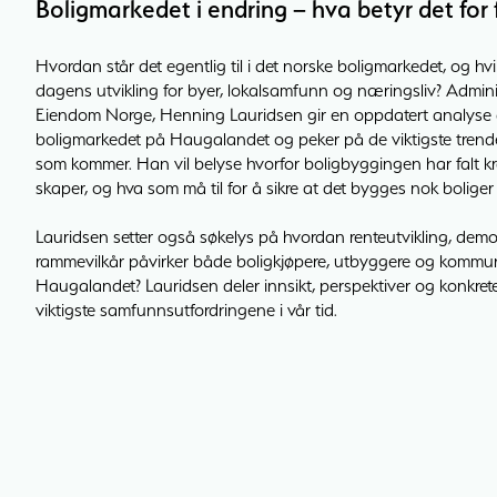
Boligmarkedet i endring – hva betyr det for
Hvordan står det egentlig til i det norske boligmarkedet, og hv
dagens utvikling for byer, lokalsamfunn og næringsliv? Adminis
Eiendom Norge, Henning Lauridsen gir en oppdatert analyse a
boligmarkedet på Haugalandet og peker på de viktigste trend
som kommer. Han vil belyse hvorfor boligbyggingen har falt kraf
skaper, og hva som må til for å sikre at det bygges nok boliger
Lauridsen setter også søkelys på hvordan renteutvikling, demog
rammevilkår påvirker både boligkjøpere, utbyggere og kommune
Haugalandet? Lauridsen deler innsikt, perspektiver og konkret
viktigste samfunnsutfordringene i vår tid.