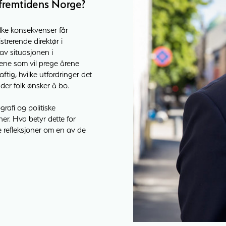
 fremtidens Norge?
ilke konsekvenser får
trerende direktør i
v situasjonen i
ene som vil prege årene
tig, hvilke utfordringer det
 der folk ønsker å bo.
rafi og politiske
r. Hva betyr dette for
e refleksjoner om en av de