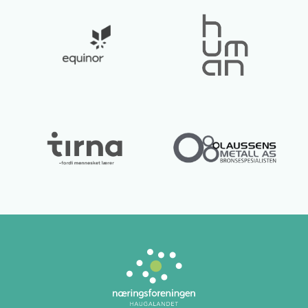
Lurer du på noe? 😊