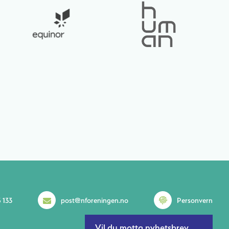
 133
post@nforeningen.no
Personvern
Vil du motta nyhetsbrev