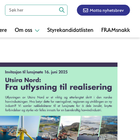
Motta nyhetsbrev
ere
Om oss
Styrekandidatlisten
FRAMsnakk