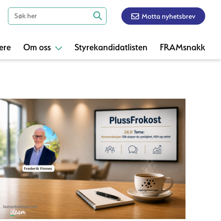
Motta nyhetsbrev
ere
Om oss
Styrekandidatlisten
FRAMsnakk