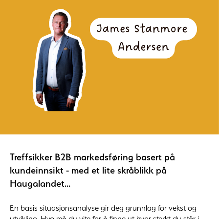
Treffsikker B2B markedsføring basert på
kundeinnsikt - med et lite skråblikk på
Haugalandet...
En basis situasjonsanalyse gir deg grunnlag for vekst og
utvikling. Hva må du vite for å finne ut hvor sterkt du står i