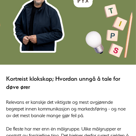
Kortreist klokskap; Hvordan unngå å tale for
døve ører
Relevans er kanskje det viktigste og mest avgjørende
begrepet innen kommunikasjon og markedsføring - og noe
av det mest banale mange gjør feil på.
De fleste har mer enn én målgruppe. Ulike målgrupper er
opptatt av forskjellige ting. Det hjelper derfor svært sjelden å