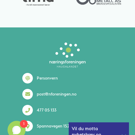
Personvern
post@nforeningen.no
477 05 133
1
Spannavegen 152 5535 Haugesund
Vil du motta
nyhetsbrev og