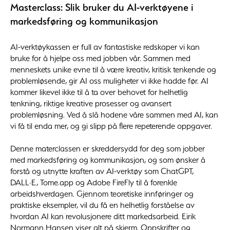
Masterclass: Slik bruker du AI-verktøyene i
markedsføring og kommunikasjon
AI-verktøykassen er full av fantastiske redskaper vi kan
bruke for å hjelpe oss med jobben vår. Sammen med
menneskets unike evne til å være kreativ, kritisk tenkende og
problemløsende, gir AI oss muligheter vi ikke hadde før. AI
kommer likevel ikke til å ta over behovet for helhetlig
tenkning, riktige kreative prosesser og avansert
problemløsning. Ved å slå hodene våre sammen med AI, kan
vi få til enda mer, og gi slipp på flere repeterende oppgaver.
Denne materclassen er skreddersydd for deg som jobber
med markedsføring og kommunikasjon, og som ønsker å
forstå og utnytte kraften av AI-verktøy som ChatGPT,
DALL·E, Tome.app og Adobe FireFly til å forenkle
arbeidshverdagen. Gjennom teoretiske innføringer og
praktiske eksempler, vil du få en helhetlig forståelse av
hvordan AI kan revolusjonere ditt markedsarbeid. Eirik
Normann Hansen viser alt på skjerm. Oppskrifter og