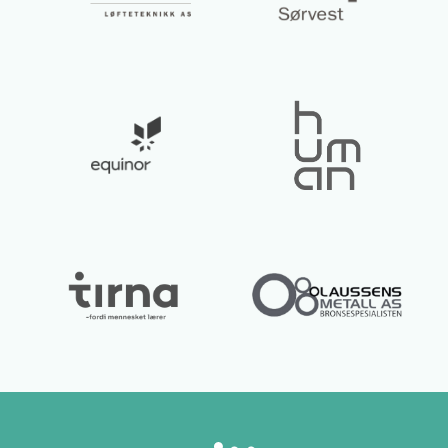
Lurer du på noe? 😊