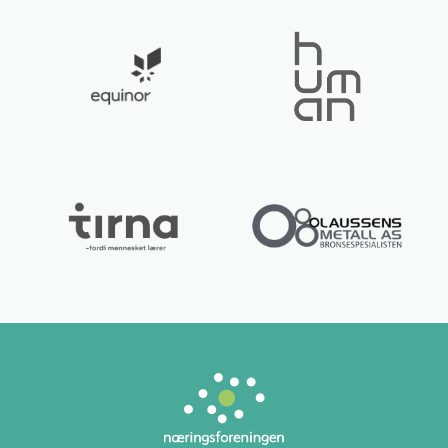
Lurer du på noe? 😊