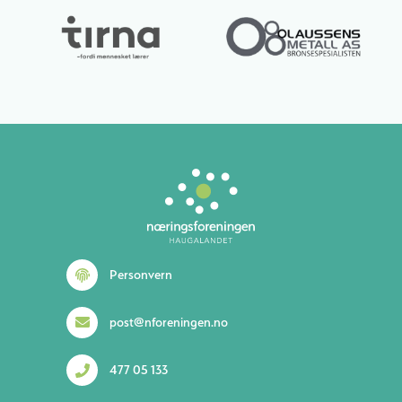
Lurer du på noe? 😊
Personvern
post@nforeningen.no
477 05 133