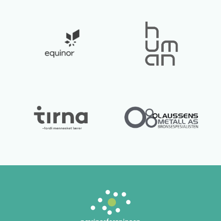
Lurer du på noe? 😊