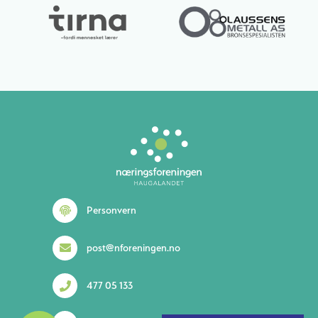
Lurer du på noe? 😊
Personvern
post@nforeningen.no
477 05 133
1