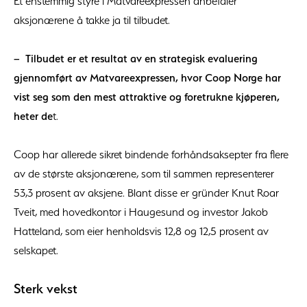
Et enstemmig styre i Matvareexpressen anbefaler
aksjonærene å takke ja til tilbudet.
– Tilbudet er et resultat av en strategisk evaluering
gjennomført av Matvareexpressen, hvor Coop Norge har
vist seg som den mest attraktive og foretrukne kjøperen,
heter de
t.
Coop har allerede sikret bindende forhåndsaksepter fra flere
av de største aksjonærene, som til sammen representerer
53,3 prosent av aksjene. Blant disse er gründer Knut Roar
Tveit, med hovedkontor i Haugesund og investor Jakob
Hatteland, som eier henholdsvis 12,8 og 12,5 prosent av
selskapet.
Sterk vekst