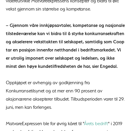
videreutvikle Matvareexpressens konsepter og bidra til økt
vekst gjennom sin størrelse og kompetanse.
– Gjennom våre innkjøpsavtaler, kompetanse og nasjonale
tilstedeværelse kan vi bidra til å styrke konkurransekraften
og akselerere veksttakten til selskapet, samtidig som Coop
tar en posisjon innenfor netthandel i bedriftsmarkedet. Vi
er utrolig imponert over selskapet og ledelsen, og ikke
minst den høye kundetilfredsheten de har, sier Engedal.
Oppkjøpet er avhengig av godkjenning fra
Konkurransetilsynet og at mer enn 90 prosent av
aksjonærene aksepterer tilbudet. Tilbudsperioden varer til 29.
juni, men kan forlenges.
MatvareExpressen ble for øvrig kåret til "
Årets bedrift
" i 2019