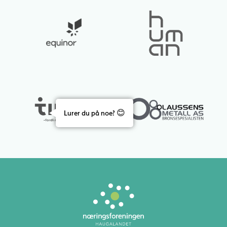
Lurer du på noe? 😊