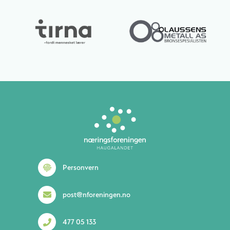
Personvern
post@nforeningen.no
477 05 133