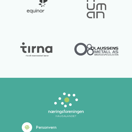
Lurer du på noe? 😊
Personvern