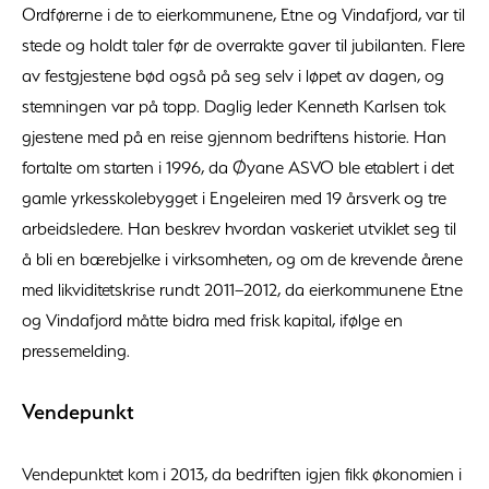
Ordførerne i de to eierkommunene, Etne og Vindafjord, var til
stede og holdt taler før de overrakte gaver til jubilanten. Flere
av festgjestene bød også på seg selv i løpet av dagen, og
stemningen var på topp. Daglig leder Kenneth Karlsen tok
gjestene med på en reise gjennom bedriftens historie. Han
fortalte om starten i 1996, da Øyane ASVO ble etablert i det
gamle yrkesskolebygget i Engeleiren med 19 årsverk og tre
arbeidsledere. Han beskrev hvordan vaskeriet utviklet seg til
å bli en bærebjelke i virksomheten, og om de krevende årene
med likviditetskrise rundt 2011–2012, da eierkommunene Etne
og Vindafjord måtte bidra med frisk kapital, ifølge en
pressemelding.
Vendepunkt
Vendepunktet kom i 2013, da bedriften igjen fikk økonomien i