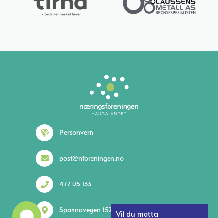
Lurer du på noe? 😊
Personvern
post@nforeningen.no
477 05 133
1
Spannavegen 152 5535 Haugesund
Vil du motta