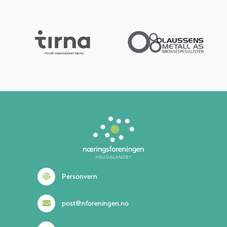
Lurer du på noe? 😊
Personvern
post@nforeningen.no