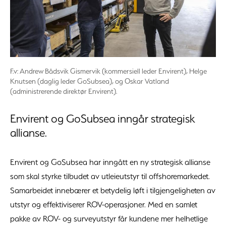
F.v: Andrew Bådsvik Gismervik (kommersiell leder Envirent), Helge
Knutsen (daglig leder GoSubsea), og Oskar Vatland
(administrerende direktør Envirent).
Envirent og GoSubsea inngår strategisk
allianse.
Envirent og GoSubsea har inngått en ny strategisk allianse
som skal styrke tilbudet av utleieutstyr til offshoremarkedet.
Samarbeidet innebærer et betydelig løft i tilgjengeligheten av
utstyr og effektiviserer ROV-operasjoner. Med en samlet
pakke av ROV- og surveyutstyr får kundene mer helhetlige