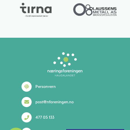
Lurer du på noe? 😊
Personvern
post@nforeningen.no
477 05 133