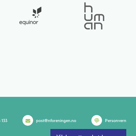
 133
post@nforeningen.no
Personvern