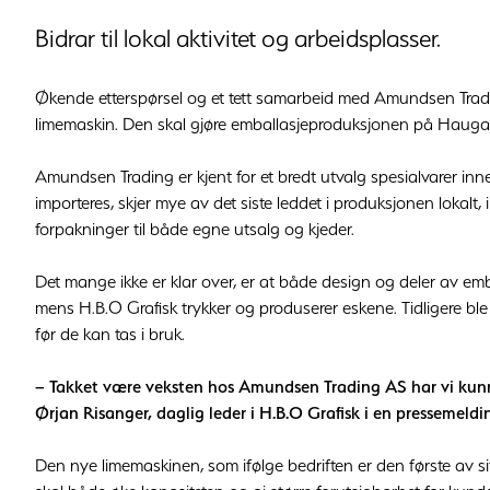
Bidrar til lokal aktivitet og arbeidsplasser.
Økende etterspørsel og et tett samarbeid med Amundsen Tradin
limemaskin. Den skal gjøre emballasjeproduksjonen på Haugala
Amundsen Trading er kjent for et bredt utvalg spesialvarer inne
importeres, skjer mye av det siste leddet i produksjonen lokalt, 
forpakninger til både egne utsalg og kjeder.
Det mange ikke er klar over, er at både design og deler av emb
mens H.B.O Grafisk trykker og produserer eskene. Tidligere bl
før de kan tas i bruk.
– Takket være veksten hos Amundsen Trading AS har vi kunne
Ørjan Risanger, daglig leder i H.B.O Grafisk i en pressemeldi
Den nye limemaskinen, som ifølge bedriften er den første av sitt 