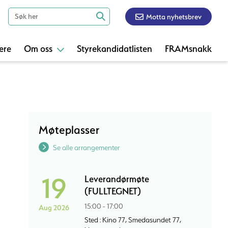
Motta nyhetsbrev
ere
Om oss
Styrekandidatlisten
FRAMsnakk
Møteplasser
Se alle arrangementer
19
Leverandørmøte
(FULLTEGNET)
15:00 - 17:00
Aug 2026
Sted : Kino 77, Smedasundet 77,