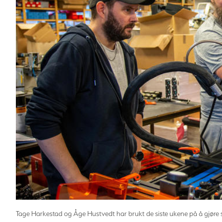
Tage Harkestad og Åge Hustvedt har brukt de siste ukene på å gjøre 