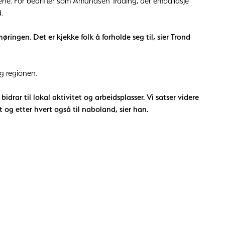
dene. For bedrifter som Amundsen Trading, der emballasje
.
ringen. Det er kjekke folk å forholde seg til, sier Trond
g regionen.
drar til lokal aktivitet og arbeidsplasser. Vi satser videre
 og etter hvert også til naboland, sier han.