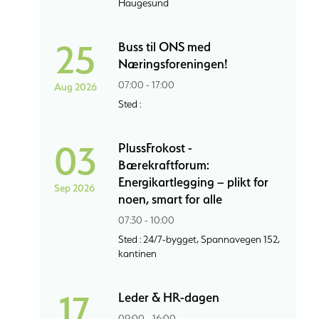
Haugesund
25
Buss til ONS med
Næringsforeningen!
07:00 - 17:00
Aug 2026
Sted :
03
PlussFrokost -
Bærekraftforum:
Energikartlegging – plikt for
Sep 2026
noen, smart for alle
07:30 - 10:00
Sted : 24/7-bygget, Spannavegen 152,
kantinen
17
Leder & HR-dagen
09:00 - 16:00