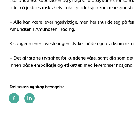
skal både øke kapasiteten og gi større forutsigbarhet for kun
ofte må justeres raskt, betyr lokal produksjon kortere responstid
– Alle kan være leveringsdyktige, men her snur de seg på femø
Amundsen i Amundsen Trading.
Risanger mener investeringen styrker både egen virksomhet o
– Det gir større trygghet for kundene våre, samtidig som det bi
innen både emballasje og etiketter, med leveranser nasjonalt
Del saken og skap bevegelse