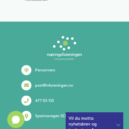
Lurer du på noe? 😊
Personvern
post@nforeningen.no
477 05 133
1
Spannavegen 152 5535 Haugesund
Vil du motta
nyhetsbrev og