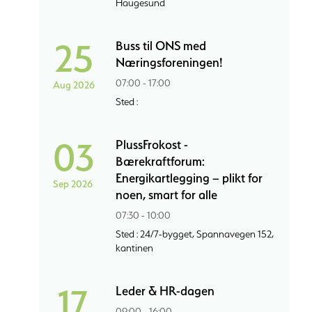
Haugesund
25
Buss til ONS med
Næringsforeningen!
07:00 - 17:00
Aug 2026
Sted :
03
PlussFrokost -
Bærekraftforum:
Energikartlegging – plikt for
Sep 2026
noen, smart for alle
07:30 - 10:00
Sted : 24/7-bygget, Spannavegen 152,
kantinen
17
Leder & HR-dagen
09:00 - 16:00