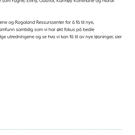
ere som Fagne, Eviny, Gasnor, Karmøy Kommune og Norsk
ne og Rogaland Ressurssenter for å få til nye,
alsamfunn samtidig som vi har økt fokus på bedre
ge utredningene og se hva vi kan få til av nye løsninger, sier