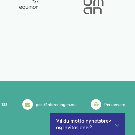
 133
post@nforeningen.no
Personvern
Vil du motta nyhetsbrev
og invitasjoner?