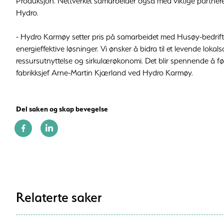
Produksjon. Nettverket samarbeider også med viktige partn
Hydro.
- Hydro Karmøy setter pris på samarbeidet med Husøy-bedrifte
energieffektive løsninger. Vi ønsker å bidra til et levende lok
ressursutnyttelse og sirkulærøkonomi. Det blir spennende å føl
fabrikksjef Arne-Martin Kjærland ved Hydro Karmøy.
Del saken og skap bevegelse
Relaterte saker