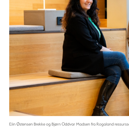
Elin Østensen Brekke og Bjørn Oddvar Madsen fra Rogaland ressursse