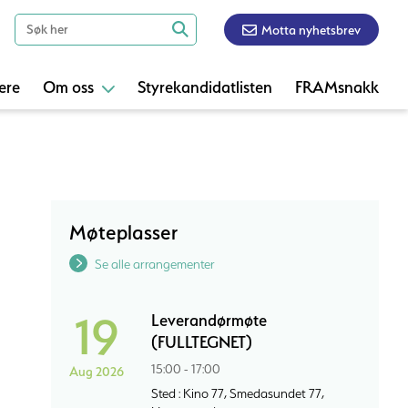
Motta nyhetsbrev
ere
Om oss
Styrekandidatlisten
FRAMsnakk
Møteplasser
Se alle arrangementer
19
Leverandørmøte
(FULLTEGNET)
15:00 - 17:00
Aug 2026
Sted : Kino 77, Smedasundet 77,