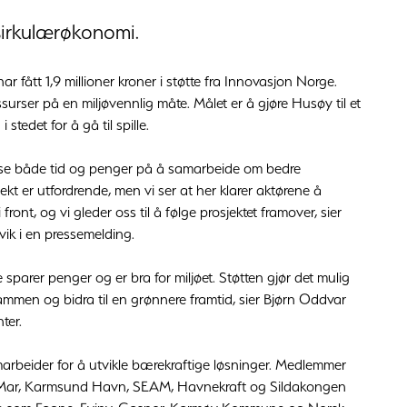
 sirkulærøkonomi.
r fått 1,9 millioner kroner i støtte fra Innovasjon Norge.
urser på en miljøvennlig måte. Målet er å gjøre Husøy til et
tedet for å gå til spille.
l satse både tid og penger på å samarbeide om bedre
sjekt er utfordrende, men vi ser at her klarer aktørene å
ont, og vi gleder oss til å følge prosjektet framover, sier
ik i en pressemelding.
e sparer penger og er bra for miljøet. Støtten gjør det mulig
 sammen og bidra til en grønnere framtid, sier Bjørn Oddvar
ter.
arbeider for å utvikle bærekraftige løsninger. Medlemmer
BioMar, Karmsund Havn, SEAM, Havnekraft og Sildakongen