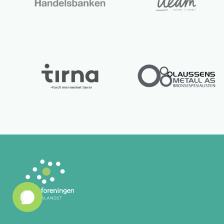
Lurer du på noe? 😊
1