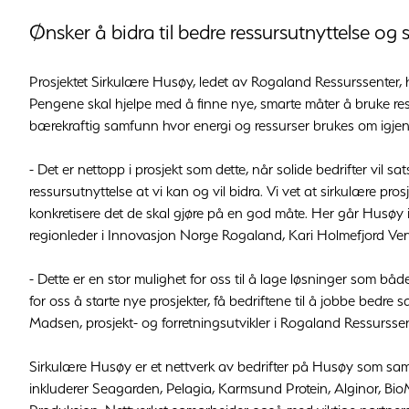
Ønsker å bidra til bedre ressursutnyttelse og
Prosjektet Sirkulære Husøy, ledet av Rogaland Ressurssenter, ha
Pengene skal hjelpe med å finne nye, smarte måter å bruke ress
bærekraftig samfunn hvor energi og ressurser brukes om igjen i s
- Det er nettopp i prosjekt som dette, når solide bedrifter vi
ressursutnyttelse at vi kan og vil bidra. Vi vet at sirkulære pro
konkretisere det de skal gjøre på en god måte. Her går Husøy i fr
regionleder i Innovasjon Norge Rogaland, Kari Holmefjord Verv
- Dette er en stor mulighet for oss til å lage løsninger som båd
for oss å starte nye prosjekter, få bedriftene til å jobbe bedre
Madsen, prosjekt- og forretningsutvikler i Rogaland Ressurssen
Sirkulære Husøy er et nettverk av bedrifter på Husøy som sam
inkluderer Seagarden, Pelagia, Karmsund Protein, Alginor, 