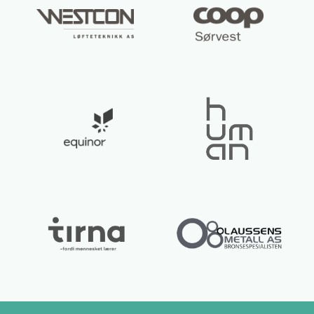
Lurer du på noe? 😊