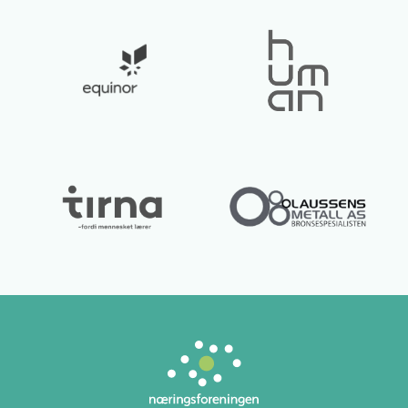
Lurer du på noe? 😊