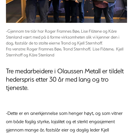
-Gjennom tre tiår har Roger Framnes Bøe, Lise Flåtene og Kåre
Stenland vært med på å forme virksomheten slik vi kjenner den i
dag, fastslår de to stolte eierne Trond og Kjell Sternhoff.
Fra venstre: Roger Framnes Bøe, Trond Sternhoff, Lise Flåtene, Kjell
Sternhoff og Kåre Stenland
Tre medarbeidere i Olaussen Metall er tildelt
hederspris etter 30 år med lang og tro
tjeneste.
-Dette er en anerkjennelse som henger høyt, og som vitner
om både faglig styrke, lojalitet og et sterkt engasjement
gjennom mange år, fastslår eier og daglig leder Kjell