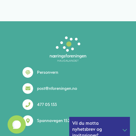
Lurer du på noe? 😊
Personvern
post@nforeningen.no
477 05 133
1
Spannavegen 152 5535 Haugesund
Vil du motta
nyhetsbrev og
invitasjoner?