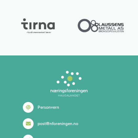
Lurer du på noe? 😊
Personvern
post@nforeningen.no