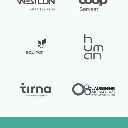
Lurer du på noe? 😊