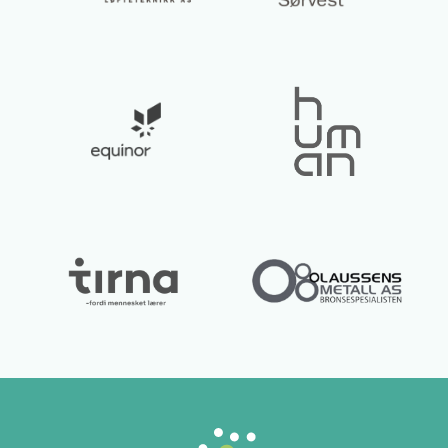
Lurer du på noe? 😊