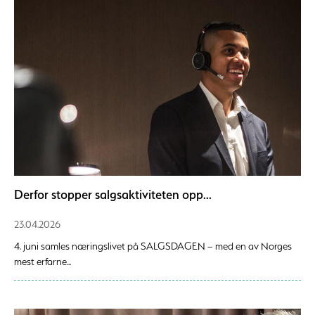
Derfor stopper salgsaktiviteten opp...
23.04.2026
4. juni samles næringslivet på SALGSDAGEN – med en av Norges
mest erfarne...