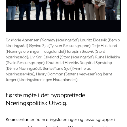
F.v: Marie Aanensen (Karmøy Næringsråd), Lauritz Eidesvik (Bømlo
Næringsråd) Øyvind Sjo (Tysvær Ressursgruppe), Terje Halleland
(Næringsforeningen Haugalandet) Torbjørn Brosvik (Stord
Næringsråd), Liv Kari Eskeland (Stord Næringsråd), Rune Hollekim
(Sveio Ressursgruppe), Knut Arild Hareide, Ragnfrid Sønstabø
(Bømlo Næringsråd), Bente Marie Sjo (Kvinnherad
Næringsservice), Henry Damman (Statens vegvesen) og Bernt
Jæger (Næringsforeningen Haugalandet),
Første møte i det nyopprettede
Næringspolitisk Utvalg.
Representanter fra næringsforeninger og ressursgrupper i