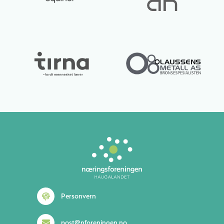
Lurer du på noe? 😊
Personvern
post@nforeningen.no