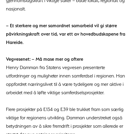
gjennomslagskraft i viktige saker – både lokalt, regionalt og
nasjonalt.
– Et sterkere og mer samordnet samarbeid vil gi større
påvirkningskraft over tid, var ett av hovedbudskapene fra
Hareide.
Vegvesenet: – Må mase mer og oftere
Henry Damman fra Statens vegvesen presenterte
utfordringer og muligheter innen samferdsel i regionen. Han
oppfordret næringslivet til å være tydeligere og mer aktive i
arbeidet med å løfte viktige samferdselsprosjekter.
Flere prosjekter på E134 og E39 ble trukket fram som særlig
viktige for regionens utvikling. Damman understreket også
betydningen av å sikre fremdrift i prosjekter som allerede er