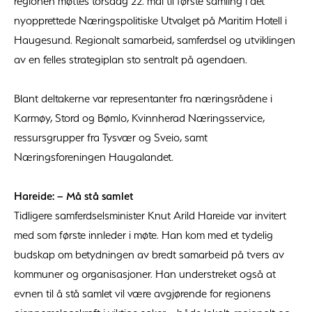
regionen møttes torsdag 22. mai til første samling i det
nyopprettede Næringspolitiske Utvalget på Maritim Hotell i
Haugesund. Regionalt samarbeid, samferdsel og utviklingen
av en felles strategiplan sto sentralt på agendaen.
Blant deltakerne var representanter fra næringsrådene i
Karmøy, Stord og Bømlo, Kvinnherad Næringsservice,
ressursgrupper fra Tysvær og Sveio, samt
Næringsforeningen Haugalandet.
Hareide: – Må stå samlet
Tidligere samferdselsminister Knut Arild Hareide var invitert
med som første innleder i møte. Han kom med et tydelig
budskap om betydningen av bredt samarbeid på tvers av
kommuner og organisasjoner. Han understreket også at
evnen til å stå samlet vil være avgjørende for regionens