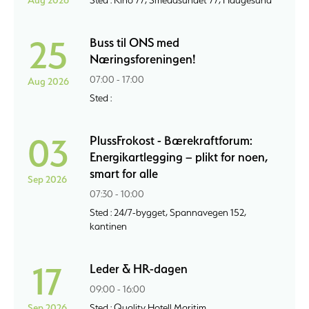
Aug 2026
Sted : Kino 77, Smedasundet 77, Haugesund
25
Buss til ONS med
Næringsforeningen!
07:00 - 17:00
Aug 2026
Sted :
03
PlussFrokost - Bærekraftforum:
Energikartlegging – plikt for noen,
smart for alle
Sep 2026
07:30 - 10:00
Sted : 24/7-bygget, Spannavegen 152,
kantinen
17
Leder & HR-dagen
09:00 - 16:00
Sep 2026
Sted : Quality Hotell Maritim