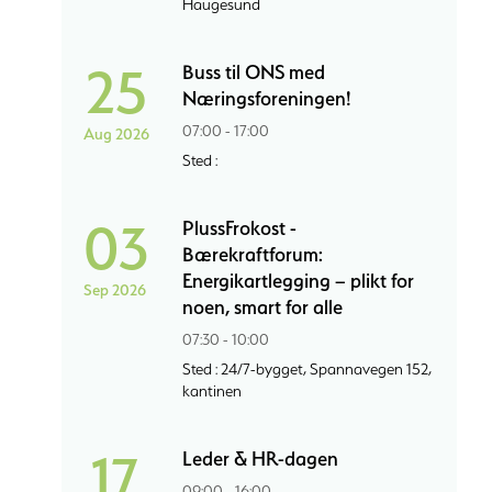
Haugesund
25
Buss til ONS med
Næringsforeningen!
07:00 - 17:00
Aug 2026
Sted :
03
PlussFrokost -
Bærekraftforum:
Energikartlegging – plikt for
Sep 2026
noen, smart for alle
07:30 - 10:00
Sted : 24/7-bygget, Spannavegen 152,
kantinen
17
Leder & HR-dagen
09:00 - 16:00