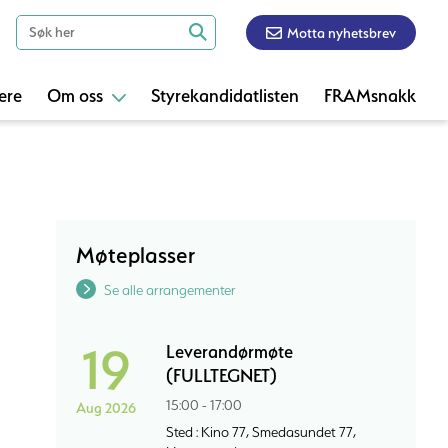
Motta nyhetsbrev
ere
Om oss
Styrekandidatlisten
FRAMsnakk
Møteplasser
Se alle arrangementer
19
Leverandørmøte
(FULLTEGNET)
15:00 - 17:00
Aug 2026
Sted : Kino 77, Smedasundet 77,