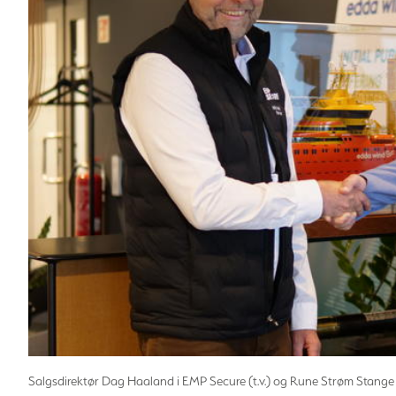
Salgsdirektør Dag Haaland i EMP Secure (t.v.) og Rune Strøm Stange i