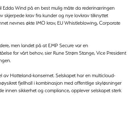
til Edda Wind på en best mulig måte da rederinæringen
av skjerpede krav fra kunder og nye lovkrav tilknyttet
annet nevnes økte IMO krav, EU Whistleblowing, Corporate
lbydere, men landet på at EMP Secure var en
tåelse for vårt behov, sier Rune Strøm Stange, Vice President
ngen.
del av Hatteland-konsernet. Selskapet har en multicloud-
øysikret fjellhall i kombinasjon med offentlige skyløsninger
e innen sikkerhet og compliance, opplever selskapet sterk