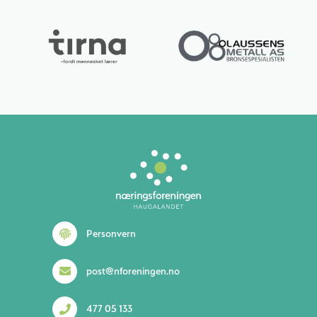
Lurer du på noe? 😊
Personvern
post@nforeningen.no
477 05 133