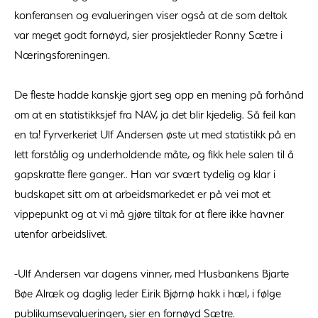
konferansen og evalueringen viser også at de som deltok
var meget godt fornøyd, sier prosjektleder Ronny Sætre i
Næringsforeningen.
De fleste hadde kanskje gjort seg opp en mening på forhånd
om at en statistikksjef fra NAV, ja det blir kjedelig. Så feil kan
en ta! Fyrverkeriet Ulf Andersen øste ut med statistikk på en
lett forstålig og underholdende måte, og fikk hele salen til å
gapskratte flere ganger.. Han var svært tydelig og klar i
budskapet sitt om at arbeidsmarkedet er på vei mot et
vippepunkt og at vi må gjøre tiltak for at flere ikke havner
utenfor arbeidslivet.
-Ulf Andersen var dagens vinner, med Husbankens Bjarte
Bøe Alræk og daglig leder Eirik Bjørnø hakk i hæl, i følge
publikumsevalueringen, sier en fornøyd Sætre.