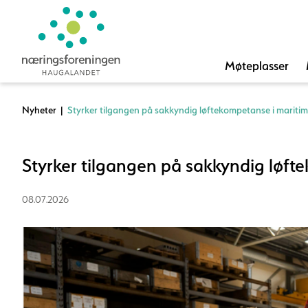
Møteplasser
Nyheter
|
Styrker tilgangen på sakkyndig løftekompetanse i maritim
Styrker tilgangen på sakkyndig løft
08.07.2026