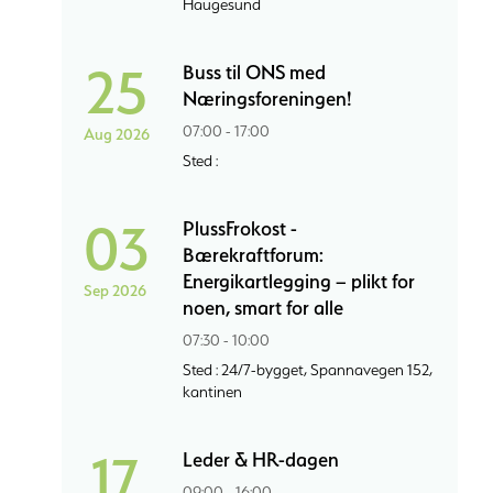
Haugesund
25
Buss til ONS med
Næringsforeningen!
07:00 - 17:00
Aug 2026
Sted :
03
PlussFrokost -
Bærekraftforum:
Energikartlegging – plikt for
Sep 2026
noen, smart for alle
07:30 - 10:00
Sted : 24/7-bygget, Spannavegen 152,
kantinen
17
Leder & HR-dagen
09:00 - 16:00