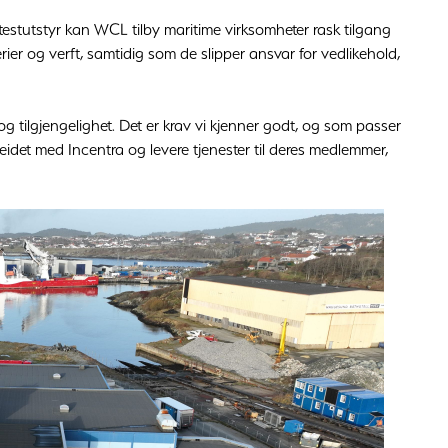
g testutstyr kan WCL tilby maritime virksomheter rask tilgang
rederier og verft, samtidig som de slipper ansvar for vedlikehold,
 og tilgjengelighet. Det er krav vi kjenner godt, og som passer
eidet med Incentra og levere tjenester til deres medlemmer,