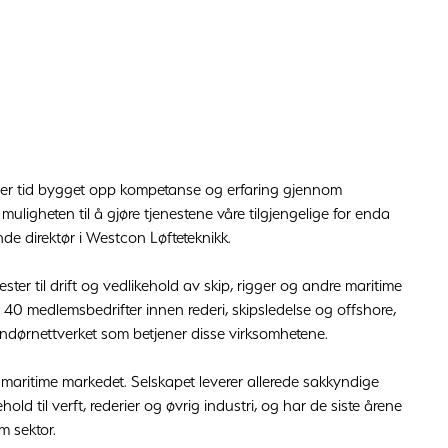
 over tid bygget opp kompetanse og erfaring gjennom
 muligheten til å gjøre tjenestene våre tilgjengelige for enda
nde direktør i Westcon Løfteteknikk.
ster til drift og vedlikehold av skip, rigger og andre maritime
0 medlemsbedrifter innen rederi, skipsledelse og offshore,
andørnettverket som betjener disse virksomhetene.
t maritime markedet. Selskapet leverer allerede sakkyndige
ehold til verft, rederier og øvrig industri, og har de siste årene
im sektor.