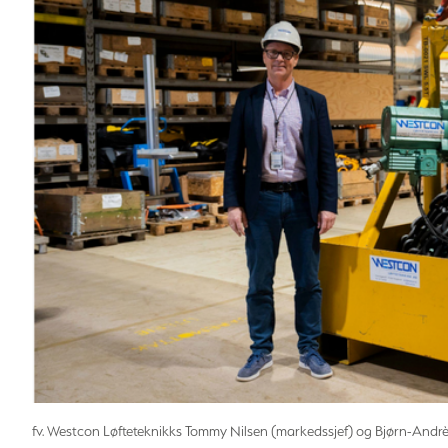
fv. Westcon Løfteteknikks Tommy Nilsen (markedssjef) og Bjørn-Andr