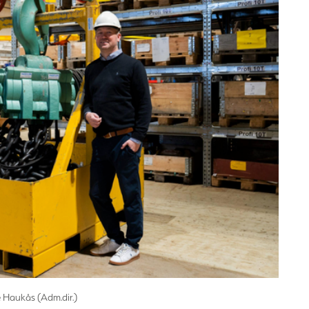
è Haukås (Adm.dir.)