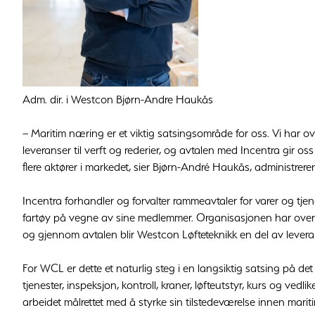
Adm. dir. i Westcon Bjørn-Andre Haukås
– Maritim næring er et viktig satsingsområde for oss. Vi har
leveranser til verft og rederier, og avtalen med Incentra gir oss
flere aktører i markedet, sier Bjørn-André Haukås, administrere
Incentra forhandler og forvalter rammeavtaler for varer og tjene
fartøy på vegne av sine medlemmer. Organisasjonen har over 4
og gjennom avtalen blir Westcon Løfteteknikk en del av lever
For WCL er dette et naturlig steg i en langsiktig satsing på de
tjenester, inspeksjon, kontroll, kraner, løfteutstyr, kurs og vedlik
arbeidet målrettet med å styrke sin tilstedeværelse innen marit