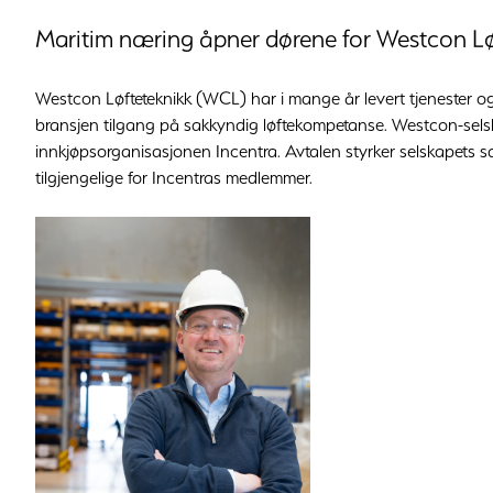
Maritim næring åpner dørene for Westcon Lø
Westcon Løfteteknikk (WCL) har i mange år levert tjenester og p
bransjen tilgang på sakkyndig løftekompetanse. Westcon-selsk
innkjøpsorganisasjonen Incentra. Avtalen styrker selskapets s
tilgjengelige for Incentras medlemmer.