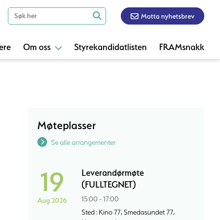
Motta nyhetsbrev
ere
Om oss
Styrekandidatlisten
FRAMsnakk
Møteplasser
Se alle arrangementer
19
Leverandørmøte
(FULLTEGNET)
15:00 - 17:00
Aug 2026
Sted : Kino 77, Smedasundet 77,