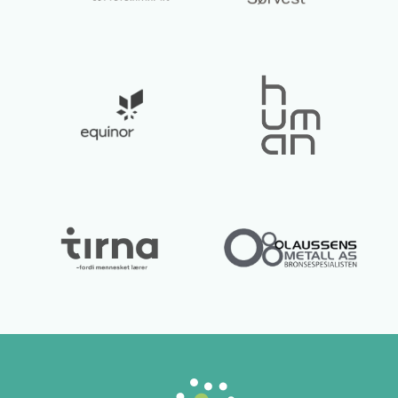
Lurer du på noe? 😊