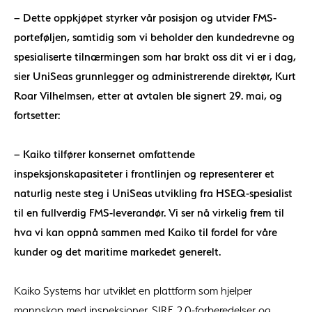
– Dette oppkjøpet styrker vår posisjon og utvider FMS-
porteføljen, samtidig som vi beholder den kundedrevne og
spesialiserte tilnærmingen som har brakt oss dit vi er i dag,
sier UniSeas grunnlegger og administrerende direktør, Kurt
Roar Vilhelmsen, etter at avtalen ble signert 29. mai, og
fortsetter:
– Kaiko tilfører konsernet omfattende
inspeksjonskapasiteter i frontlinjen og representerer et
naturlig neste steg i UniSeas utvikling fra HSEQ-spesialist
til en fullverdig FMS-leverandør. Vi ser nå virkelig frem til
hva vi kan oppnå sammen med Kaiko til fordel for våre
kunder og det maritime markedet generelt.
Kaiko Systems har utviklet en plattform som hjelper
mannskap med inspeksjoner, SIRE 2.0-forberedelser og