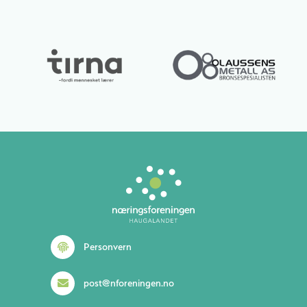
Lurer du på noe? 😊
Personvern
post@nforeningen.no