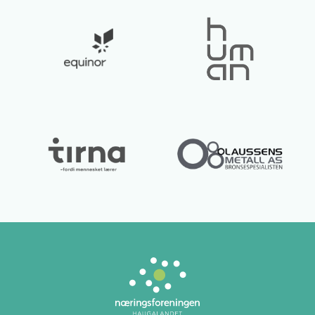
Lurer du på noe? 😊