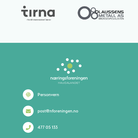
Personvern
post@nforeningen.no
477 05 133