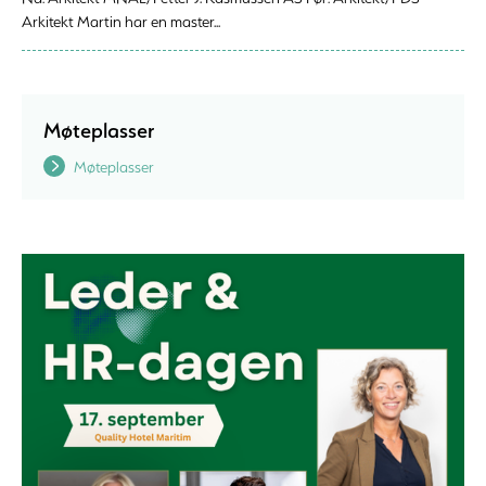
Arkitekt Martin har en master...
Møteplasser
Møteplasser