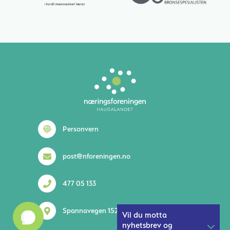
Personvern
post@nforeningen.no
477 05 133
Spannavegen 152 5535 Haugesund
Vil du motta
nyhetsbrev og