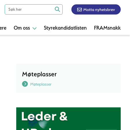
Motta nyhetsbrev
ere
Om oss
Styrekandidatlisten
FRAMsnakk
Møteplasser
Møteplasser