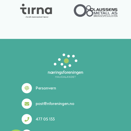
Personvern
post@nforeningen.no
477 05 133