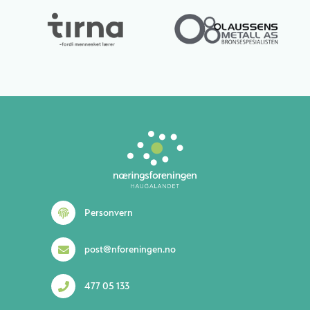
Personvern
post@nforeningen.no
477 05 133