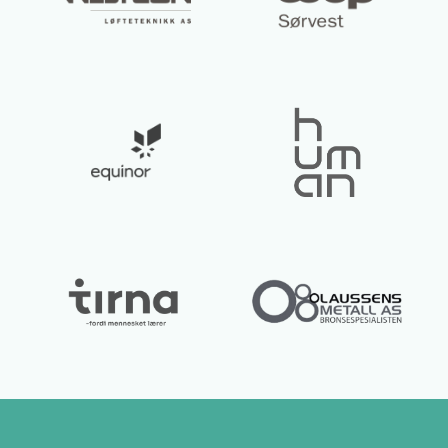
Lurer du på noe? 😊