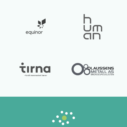
Lurer du på noe? 😊