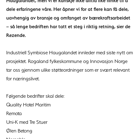
Haugalandet, men vi er kanskje ikke alltid like flinke til å
dele erfaringene våre. Her åpner vi for at flere kan få dele,
uavhengig av bransje og omfanget av bærekraftsarbeidet
– så lenge bedriften har tatt et steg i riktig retning, sier de
Rezende.
Industriell Symbiose Haugalandet innleder med siste nytt om
prosjektet. Rogaland fylkeskommune og Innovasjon Norge
tar oss gjennom ulike støtteordninger som er svært relevant
for næringslivet.
Følgende bedrifter skal dele:
Quality Hotel Maritim
Remota
Uni-K med Tre Stuer
Ølen Betong