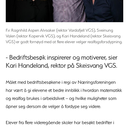
F.v: Ragnhild Aspen Alvsaker (rektor Vardafjell VGS), Sveinung
Valen (rektor Kopervik VGS), og Kari Handeland (rektor Skeisvang
VGS) er godt fornøyd med at flere elever velger realfagsforsdypning.
- Bedriftsbesøk inspirerer og motiverer, sier
Kari Handeland, rektor på Skeisvang VGS.
Målet med bedriftsbesøkene i regi av Næringsforeningen
har vært å gi elevene et bedre innblikk i hvordan matematikk
og realfag brukes i arbeidslivet – og hvilke muligheter som
åpner seg dersom de velger å fordype seg videre.
Elever fra flere videregående skoler har besøkt bedrifter i