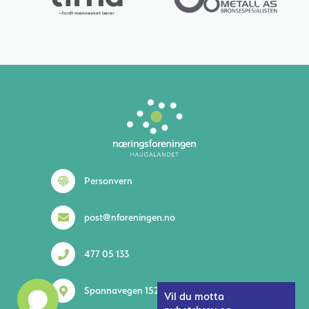
Personvern
post@nforeningen.no
477 05 133
Spannavegen 152 5535 Haugesund
Vil du motta