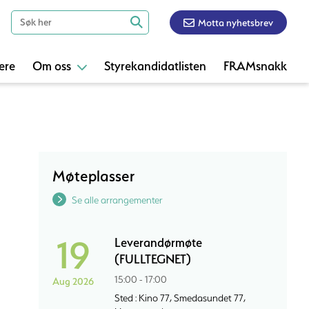
Motta nyhetsbrev
ere
Om oss
Styrekandidatlisten
FRAMsnakk
Møteplasser
Se alle arrangementer
19
Leverandørmøte
(FULLTEGNET)
15:00 - 17:00
Aug 2026
Sted : Kino 77, Smedasundet 77,