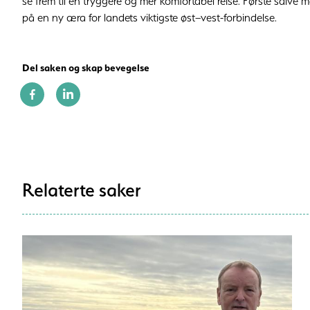
se frem til en tryggere og mer komfortabel reise. Første salve 
på en ny æra for landets viktigste øst–vest-forbindelse.
Del saken og skap bevegelse
Relaterte saker