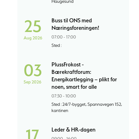
Haugesund
25
Buss til ONS med
Næringsforeningen!
07:00 - 17:00
Aug 2026
Sted :
03
PlussFrokost -
Bærekraftforum:
Energikartlegging – plikt for
Sep 2026
noen, smart for alle
07:30 - 10:00
Sted : 24/7-bygget, Spannavegen 152,
kantinen
17
Leder & HR-dagen
09:00 - 16:00