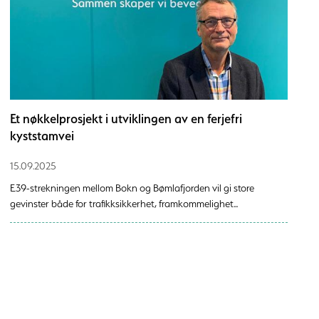
Et nøkkelprosjekt i utviklingen av en ferjefri
kyststamvei
15.09.2025
E39-strekningen mellom Bokn og Bømlafjorden vil gi store
gevinster både for trafikksikkerhet, framkommelighet...