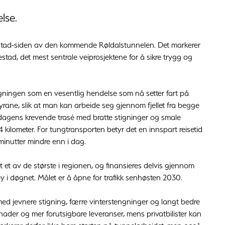
lse.
estad-siden av den kommende Røldalstunnelen. Det markerer
stad, det mest sentrale veiprosjektene for å sikre trygg og
gningen som en vesentlig hendelse som nå setter fart på
myrane, slik at man kan arbeide seg gjennom fjellet fra begge
te dagens krevende trasé med bratte stigninger og smale
4 kilometer. For tungtransporten betyr det en innspart reisetid
minutter mindre enn i dag.
t et av de største i regionen, og finansieres delvis gjennom
y i døgnet. Målet er å åpne for trafikk senhøsten 2030.
 med jevnere stigning, færre vinterstengninger og langt bedre
tnader og mer forutsigbare leveranser, mens privatbilister kan