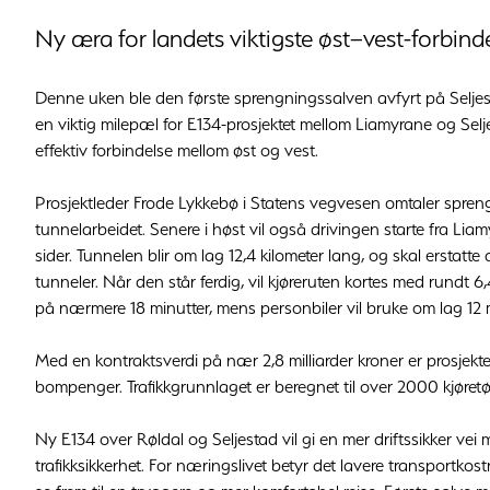
Ny æra for landets viktigste øst–vest-forbinde
Denne uken ble den første sprengningssalven avfyrt på Selj
en viktig milepæl for E134-prosjektet mellom Liamyrane og Selje
effektiv forbindelse mellom øst og vest.
Prosjektleder Frode Lykkebø i Statens vegvesen omtaler spren
tunnelarbeidet. Senere i høst vil også drivingen starte fra Lia
sider. Tunnelen blir om lag 12,4 kilometer lang, og skal erstat
tunneler. Når den står ferdig, vil kjøreruten kortes med rundt 6,
på nærmere 18 minutter, mens personbiler vil bruke om lag 12 
Med en kontraktsverdi på nær 2,8 milliarder kroner er prosjekte
bompenger. Trafikkgrunnlaget er beregnet til over 2000 kjøretø
Ny E134 over Røldal og Seljestad vil gi en mer driftssikker vei
trafikksikkerhet. For næringslivet betyr det lavere transportkos