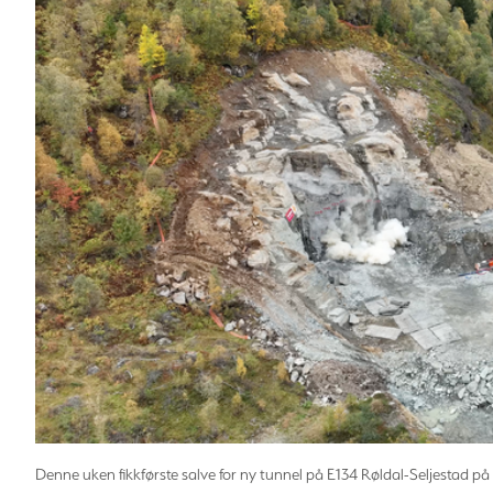
Denne uken fikkførste salve for ny tunnel på E134 Røldal-Seljestad på S