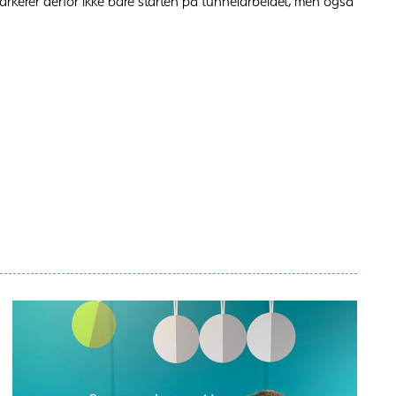
markerer derfor ikke bare starten på tunnelarbeidet, men også