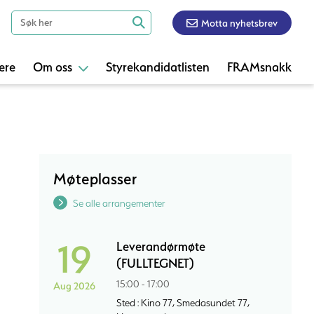
Motta nyhetsbrev
ere
Om oss
Styrekandidatlisten
FRAMsnakk
Møteplasser
Se alle arrangementer
19
Leverandørmøte
(FULLTEGNET)
15:00 - 17:00
Aug 2026
Sted : Kino 77, Smedasundet 77,