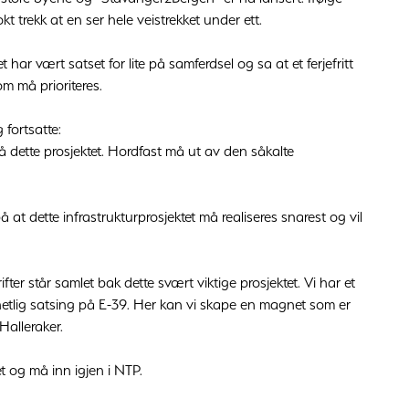
okt trekk at en ser hele veistrekket under ett.
har vært satset for lite på samferdsel og sa at et ferjefritt
m må prioriteres.
 fortsatte:
 på dette prosjektet. Hordfast må ut av den såkalte
 at dette infrastrukturprosjektet må realiseres snarest og vil
 står samlet bak dette svært viktige prosjektet. Vi har et
elhetlig satsing på E-39. Her kan vi skape en magnet som er
Halleraker.
t og må inn igjen i NTP.