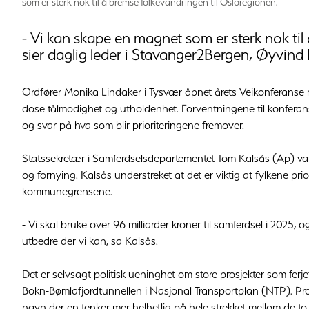
som er sterk nok til å bremse folkevandringen til Osloregionen.
- Vi kan skape en magnet som er sterk nok til
sier daglig leder i Stavanger2Bergen, Øyvind 
Ordfører Monika Lindaker i Tysvær åpnet årets Veikonferanse
dose tålmodighet og utholdenhet. Forventningene til konferansen
og svar på hva som blir prioriteringene fremover.
Statssekretær i Samferdselsdepartementet Tom Kalsås (Ap) var kl
og fornying. Kalsås understreket at det er viktig at fylkene pri
kommunegrensene.
- Vi skal bruke over 96 milliarder kroner til samferdsel i 2025, 
utbedre der vi kan, sa Kalsås.
Det er selvsagt politisk ueninghet om store prosjekter som ferje
Bokn-Bømlafjordtunnellen i Nasjonal Transportplan (NTP). Prosj
navn der en tenker mer helhetlig på hele strekket mellom de to