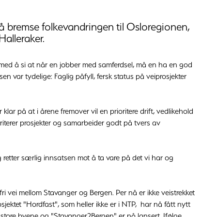
 å bremse folkevandringen til Osloregionen,
Halleraker.
 med å si at når en jobber med samferdsel, må en ha en god
 var tydelige: Faglig påfyll, fersk status på veiprosjekter
ar på at i årene fremover vil en prioritere drift, vedlikehold
oriterer prosjekter og samarbeider godt på tvers av
og retter særlig innsatsen mot å ta vare på det vi har og
fri vei mellom Stavanger og Bergen. Per nå er ikke veistrekket
ektet "Hordfast", som heller ikke er i NTP, har nå fått nytt
 store byene og "Stavanger2Bergen" er nå lansert. Ifølge