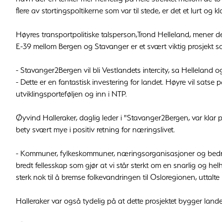
flere av stortingspoltikerne som var til stede, er det et lurt og kl
Høyres transportpolitiske talsperson,Trond Helleland, mener det 
E-39 mellom Bergen og Stavanger er et svært viktig prosjekt so
- Stavanger2Bergen vil bli Vestlandets intercity, sa Helleland og
- Dette er en fantastisk investering for landet. Høyre vil satse
utviklingsporteføljen og inn i NTP.
Øyvind Halleraker, daglig leder i "Stavanger2Bergen, var klar på
bety svært mye i positiv retning for næringslivet.
- Kommuner, fylkeskommuner, næringsorganisasjoner og bedrifter
bredt fellesskap som gjør at vi står sterkt om en snarlig og h
sterk nok til å bremse folkevandringen til Osloregionen, uttalte 
Halleraker var også tydelig på at dette prosjektet bygger lande