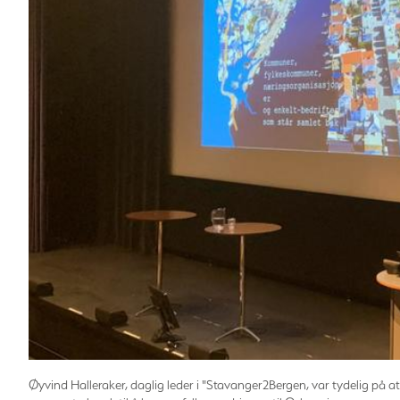
Øyvind Halleraker, daglig leder i "Stavanger2Bergen, var tydelig på 