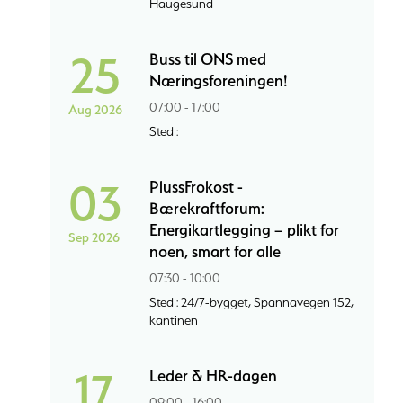
Haugesund
25
Buss til ONS med
Næringsforeningen!
07:00 - 17:00
Aug 2026
Sted :
03
PlussFrokost -
Bærekraftforum:
Energikartlegging – plikt for
Sep 2026
noen, smart for alle
07:30 - 10:00
Sted : 24/7-bygget, Spannavegen 152,
kantinen
17
Leder & HR-dagen
09:00 - 16:00