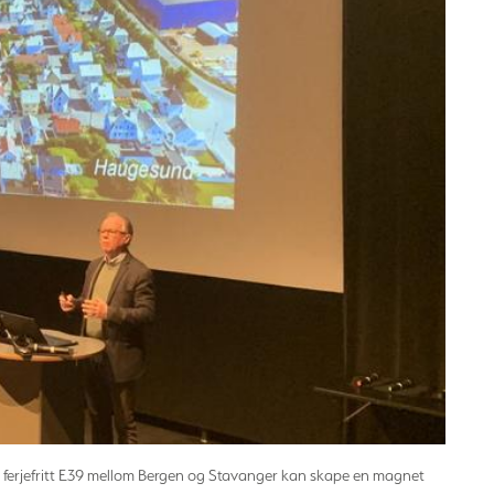
at ferjefritt E39 mellom Bergen og Stavanger kan skape en magnet