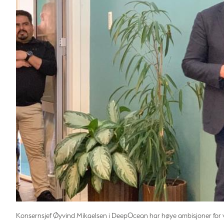
Konsernsjef Øyvind Mikaelsen i DeepOcean har høye ambisjoner for veks