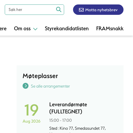
Motta nyhetsbrev
ere
Om oss
Styrekandidatlisten
FRAMsnakk
Møteplasser
Se alle arrangementer
19
Leverandørmøte
(FULLTEGNET)
15:00 - 17:00
Aug 2026
Sted : Kino 77, Smedasundet 77,