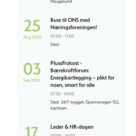
Haugesund
25
Buss til ONS med
Næringsforeningen!
07:00 - 17:00
Aug 2026
Sted :
03
PlussFrokost -
Bærekraftforum:
Energikartlegging – plikt for
Sep 2026
noen, smart for alle
07:30 - 10:00
Sted : 24/7-bygget, Spannavegen 152,
kantinen
17
Leder & HR-dagen
09:00 - 16:00