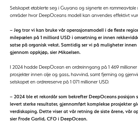
Selskapet etablerte seg i Guyana og signerte en rammeavtale 
områder hvor DeepOceans modell kan anvendes effektivt vurde
– Jeg tror vi kan bruke vår operasjonsmodell i de fleste regi
milepælen på 1 milliard USD i omsetning er innen rekkevidde.
satse på organisk vekst. Samtidig ser vi på muligheter inne
gjennom oppkjøp, sier Mikaelsen.
I 2024 hadde DeepOcean en ordreinngang på 1 469 millioner U
prosjekter innen olje og gass, havvind, samt fjerning og gjenv
selskapet en ordrereserve på 1 071 millioner USD.
– 2024 ble et rekordår som bekrefter DeepOceans posisjon s
levert sterke resultater, gjennomført komplekse prosjekter g
verdiskaping. Dette viser at vår retning de siste årene, vår o
sier Frode Garlid, CFO i DeepOcean.