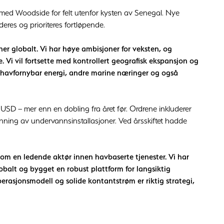
med Woodside for felt utenfor kysten av Senegal. Nye
res og prioriteres fortløpende.
oner globalt. Vi har høye ambisjoner for veksten, og
 Vi vil fortsette med kontrollert geografisk ekspansjon og
n havfornybar energi, andre marine næringer og også
SD – mer enn en dobling fra året før. Ordrene inkluderer
inning av undervannsinstallasjoner. Ved årsskiftet hadde
om en ledende aktør innen havbaserte tjenester. Vi har
lobalt og bygget en robust plattform for langsiktig
perasjonsmodell og solide kontantstrøm er riktig strategi,