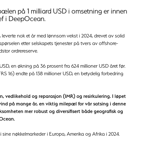
pælen på 1 milliard USD i omsetning er innen
jef i DeepOcean.
leverte nok et år med lønnsom vekst i 2024, drevet av solid
spørselen etter selskapets tjenester på tvers av offshore-
dstor ordrereserve.
, en økning på 36 prosent fra 624 millioner USD året før.
 IFRS 16) endte på 138 millioner USD, en betydelig forbedring
n, vedlikehold og reparasjon (IMR) og resirkulering. I løpet
vind på mange år, en viktig milepæl for vår satsing i denne
rksomheten mer robust og diversifisert både geografisk og
pOcean.
ine nøkkelmarkeder i Europa, Amerika og Afrika i 2024.