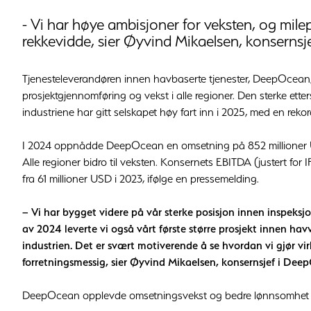
- Vi har høye ambisjoner for veksten, og mile
rekkevidde, sier Øyvind Mikaelsen, konserns
Tjenesteleverandøren innen havbaserte tjenester, DeepOcean, 
prosjektgjennomføring og vekst i alle regioner. Den sterke etter
industriene har gitt selskapet høy fart inn i 2025, med en rekor
I 2024 oppnådde DeepOcean en omsetning på 852 millioner USD
Alle regioner bidro til veksten. Konsernets EBITDA (justert for
fra 61 millioner USD i 2023, ifølge en pressemelding.
– Vi har bygget videre på vår sterke posisjon innen inspeksjo
av 2024 leverte vi også vårt første større prosjekt innen hav
industrien. Det er svært motiverende å se hvordan vi gjør vi
forretningsmessig, sier Øyvind Mikaelsen, konsernsjef i Dee
DeepOcean opplevde omsetningsvekst og bedre lønnsomhet i s