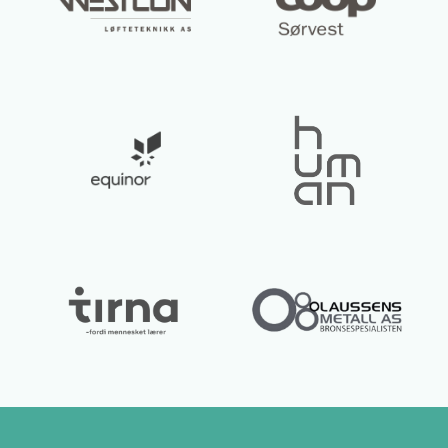
Lurer du på noe? 😊