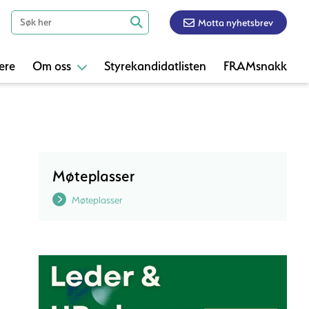
Motta nyhetsbrev
ere
Om oss
Styrekandidatlisten
FRAMsnakk
Møteplasser
Møteplasser