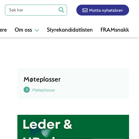
Motta nyhetsbrev
ere
Om oss
Styrekandidatlisten
FRAMsnakk
Møteplasser
Møteplasser