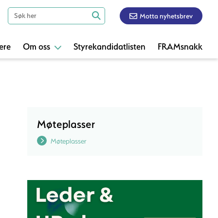
Motta nyhetsbrev
ere
Om oss
Styrekandidatlisten
FRAMsnakk
Møteplasser
Møteplasser